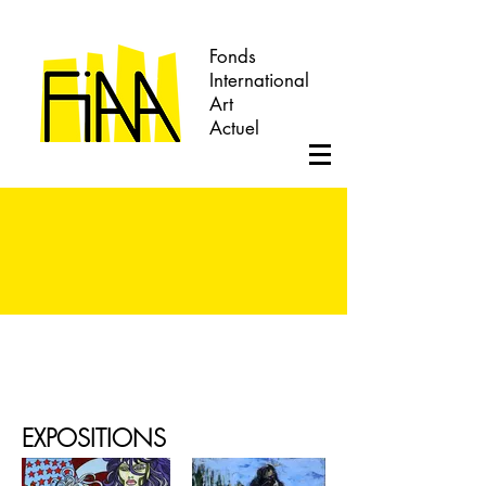
Fonds
International
Art
Actuel
EXPOSITIONS