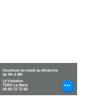
Ouverture du mardi au dimanche
de 14h à 18h
Là Visitation
72100 Le Mans
06 83 27 72 83
Entrée entre le restaurant Peach et le bar
à vins Racines